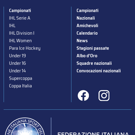
Campionati
Campionati
IHL Serie A
Nazionali
IHL
Amichevoli
IHL Division I
Calendario
IHL Women
News
Para Ice Hockey
Stagioni passate
Under 19
Albo d’Oro
Under 16
Squadre nazionali
Under 14
Convocazioni nazionali
Supercoppa
Coppa Italia