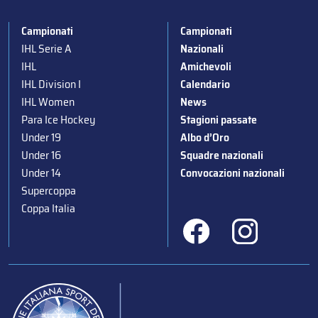
Campionati
Campionati
IHL Serie A
Nazionali
IHL
Amichevoli
IHL Division I
Calendario
IHL Women
News
Para Ice Hockey
Stagioni passate
Under 19
Albo d’Oro
Under 16
Squadre nazionali
Under 14
Convocazioni nazionali
Supercoppa
Coppa Italia