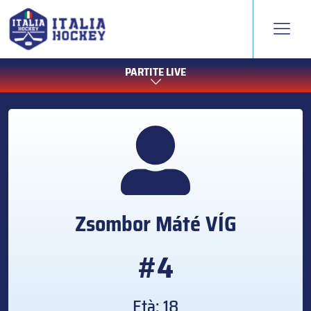
PARTITE LIVE
Zsombor Máté
VÍG
#4
Età: 18