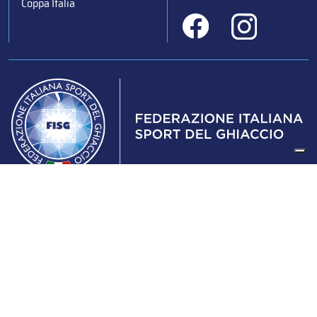
Coppa Italia
Federazione Italiana Sport del Ghiaccio
© 2024
Iscrizione al Registro delle Persone Giuridiche di Milano
n.1562/2017 CF 97016560159 | P. IVA 05235981007 Sede
Legale: Via Piranesi 46 – 20137 – Milano