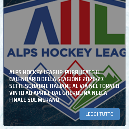
ALPS HOCKEY LEAGUE: PUBBLICATO IL
CALENDARIO DELLA STAGIONE 2026/27.
SETTE SQUADRE ITALIANE AL VIA NEL TORNEO
VINTO AD APRILE DAL GHERDEINA NELLA
FINALE SUL MERANO
LEGGI TUTTO