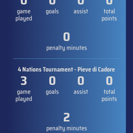
0
0
0
0
game
goals
assist
total
played
points
0
penalty minutes
4 Nations Tournament - Pieve di Cadore
3
0
0
0
game
goals
assist
total
played
points
2
penalty minutes