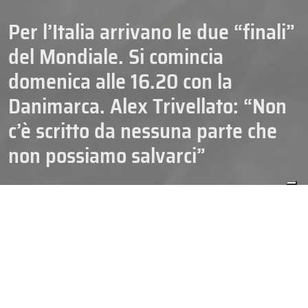
Per l’Italia arrivano le due “finali”
del Mondiale. Si comincia
domenica alle 16.20 con la
Danimarca. Alex Trivellato: “Non
c’è scritto da nessuna parte che
non possiamo salvarci”
23/05/2026
HOCKEY
N. SENIOR
NAZIONALI
Con il risultato di Danimarca-Slovenia, disputata alle 12.20 di
sabato 23 maggio e vinta 4-0 dai danesi, arriva la certezza che
l’
Italia
rimarrà in corsa per la salvezza al
Mondiale Top Division
2026
fino a lunedì. Quel giorno alle 20.20 è in programma la sfida