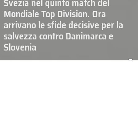
Svezia nel quinto match del
Mondiale Top Division. Ora
arrivano le sfide decisive per la
salvezza contro Danimarca e
Slovenia
22/05/2026
HOCKEY
N. SENIOR
NAZIONALI
CREDITO FOTO DI COPERTINA HHOF – IIHF – VIETATA LA
RIPRODUZIONE
SVEZIA-ITALIA 3-0 (2-0, 1-0, 0-0)
SVEZIA
Soderblom (Hellberg); Larsson-Ekholm; Raymond-
Stenberg-Bjorck; Ekman Larsson-Johansson; Karlsson-Heineman-
de la Rose; Hagg-Persson; Holmstrom-Frondell-Sundqvist;