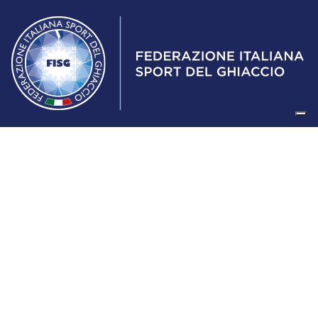
Federazione Italiana Sport del Ghiaccio
© 2024
Iscrizione al Registro delle Persone Giuridiche di Milano
n.1562/2017 CF 97016560159 | P. IVA 05235981007 Sede
Legale: Via Piranesi 46 – 20137 – Milano