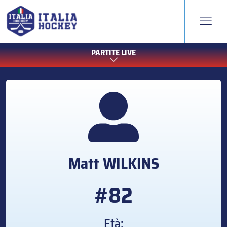
PARTITE LIVE
Matt
WILKINS
#82
Età: