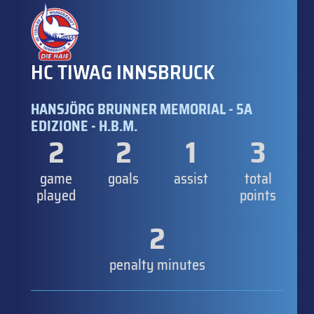
HC TIWAG INNSBRUCK
HANSJÖRG BRUNNER MEMORIAL - 5A
EDIZIONE - H.B.M.
2
2
1
3
game
goals
assist
total
played
points
2
penalty minutes