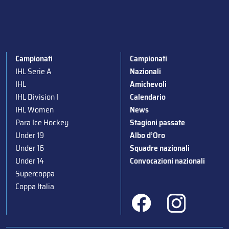
Campionati
Campionati
IHL Serie A
Nazionali
IHL
Amichevoli
IHL Division I
Calendario
IHL Women
News
Para Ice Hockey
Stagioni passate
Under 19
Albo d’Oro
Under 16
Squadre nazionali
Under 14
Convocazioni nazionali
Supercoppa
Coppa Italia