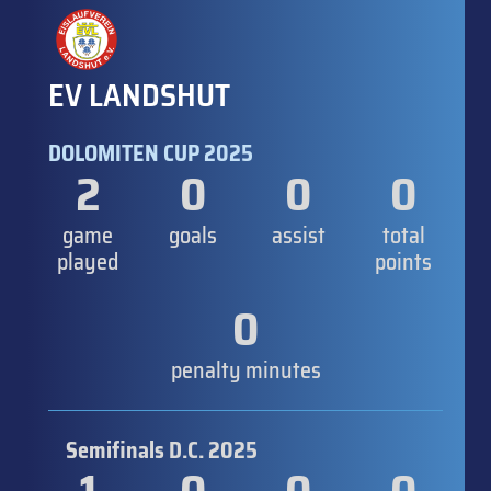
EV LANDSHUT
DOLOMITEN CUP 2025
2
0
0
0
game
goals
assist
total
played
points
0
penalty minutes
Semifinals D.C. 2025