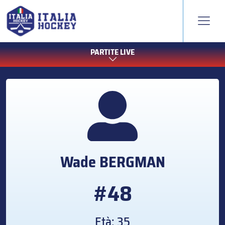
PARTITE LIVE
Wade
BERGMAN
#48
Età: 35