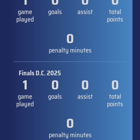
1
0
0
0
game
goals
assist
total
played
points
0
penalty minutes
Finals D.C. 2025
1
0
0
0
game
goals
assist
total
played
points
0
penalty minutes