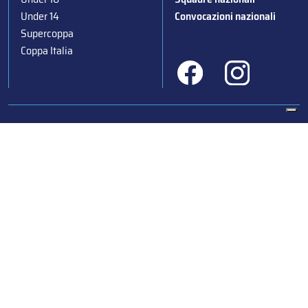
Under 14
Convocazioni nazionali
Supercoppa
Coppa Italia
Federazione Italiana Sport del Ghiaccio
© 2024
Iscrizione al Registro delle Persone Giuridiche di Milano
n.1562/2017 CF 97016560159 | P. IVA 05235981007 Sede