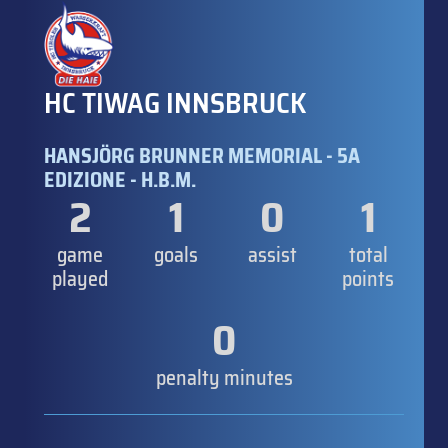
HC TIWAG INNSBRUCK
HANSJÖRG BRUNNER MEMORIAL - 5A
EDIZIONE - H.B.M.
2
1
0
1
game
goals
assist
total
played
points
0
penalty minutes