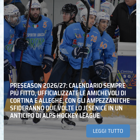
PRESEASON 2026/27: CALENDARIO SEMPRE
PIÙ FITTO, UFFICIALIZZATE LE AMICHEVOLI DI
CORTINA E ALLEGHE, CON GLI AMPEZZANI CHE
SFIDERANNO DUE VOLTE LO JESENICE IN UN
ANTICIPO DI ALPS HOCKEY LEAGUE
LEGGI TUTTO