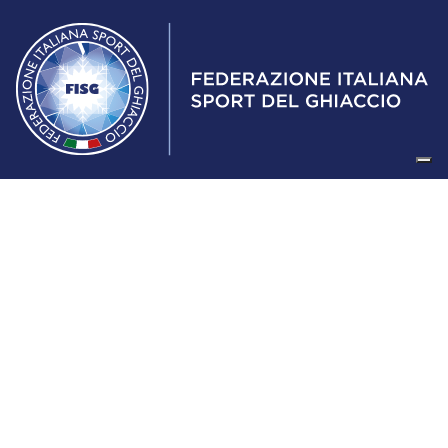
Federazione Italiana Sport del Ghiaccio
© 2024
Iscrizione al Registro delle Persone Giuridiche di Milano
n.1562/2017 CF 97016560159 | P. IVA 05235981007 Sede
Legale: Via Piranesi 46 – 20137 – Milano