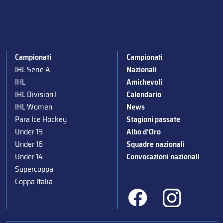
Campionati
Campionati
IHL Serie A
Nazionali
IHL
Amichevoli
IHL Division I
Calendario
IHL Women
News
Para Ice Hockey
Stagioni passate
Under 19
Albo d’Oro
Under 16
Squadre nazionali
Under 14
Convocazioni nazionali
Supercoppa
Coppa Italia