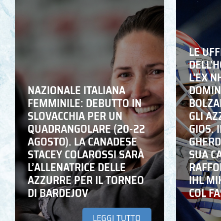
LE UFF
DELL’
L’EX N
NAZIONALE ITALIANA
DOMING
FEMMINILE: DEBUTTO IN
BOLZA
SLOVACCHIA PER UN
GLI A
QUADRANGOLARE (20-22
GIOS. I
AGOSTO). LA CANADESE
GHERD
STACEY COLAROSSI SARÀ
SUA C
L’ALLENATRICE DELLE
RAFFO
AZZURRE PER IL TORNEO
IHL M
DI BARDEJOV
COL F
LEGGI TUTTO