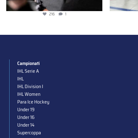
216
1
Campionati
IHL Serie A
IHL
IHL Division I
IHL Women
Para Ice Hockey
Under 19
Under 16
Under 14
Supercoppa