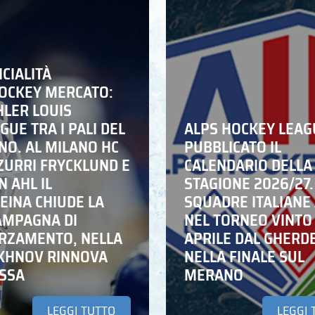
ICIALITÀ
HOCKEY MERCATO:
HLER LOUIS
UE TRA I PALI DEL
ALPS HOCKEY LEAG
NO. AL MILANO HC
PUBBLICATO IL
ZZURRI FRYCKLUND E
CALENDARIO DELLA
N AHL IL
STAGIONE 2026/27.
EINA CHIUDE LA
SQUADRE ITALIANE 
AMPAGNA DI
NEL TORNEO VINTO
RZAMENTO, NELLA
APRILE DAL GHERD
IKHNOV RINNOVA
NELLA FINALE SUL
ASSA
MERANO
LEGGI TUTTO
LEGGI 