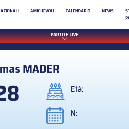
NAZIONALI
AMICHEVOLI
CALENDARIO
NEWS
S
P
PARTITE LIVE
omas
MADER
28
Età:
N: