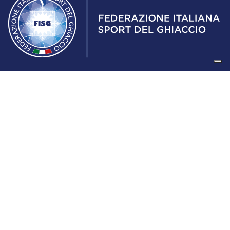
Federazione Italiana Sport del Ghiaccio
© 2024
Iscrizione al Registro delle Persone Giuridiche di Milano
n.1562/2017 CF 97016560159 | P. IVA 05235981007 Sede
Legale: Via Piranesi 46 – 20137 – Milano