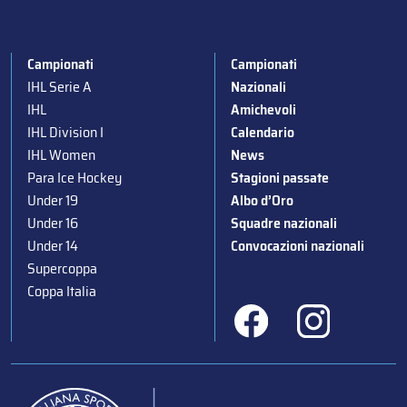
Campionati
Campionati
IHL Serie A
Nazionali
IHL
Amichevoli
IHL Division I
Calendario
IHL Women
News
Para Ice Hockey
Stagioni passate
Under 19
Albo d’Oro
Under 16
Squadre nazionali
Under 14
Convocazioni nazionali
Supercoppa
Coppa Italia