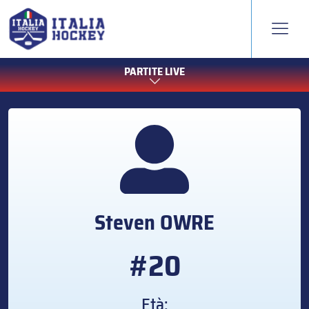
PARTITE LIVE
Steven
OWRE
#20
Età: