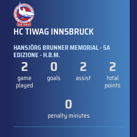
HC TIWAG INNSBRUCK
HANSJÖRG BRUNNER MEMORIAL - 5A
EDIZIONE - H.B.M.
2
0
2
2
game
goals
assist
total
played
points
0
penalty minutes