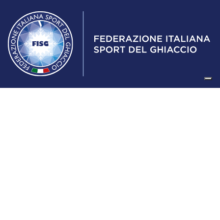
Federazione Italiana Sport del Ghiaccio
© 2024
Iscrizione al Registro delle Persone Giuridiche di Milano
n.1562/2017 CF 97016560159 | P. IVA 05235981007 Sede
Legale: Via Piranesi 46 – 20137 – Milano