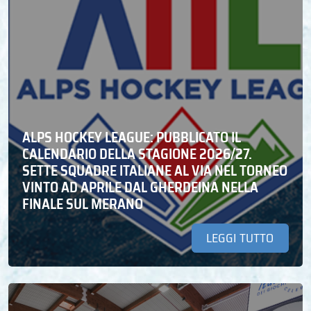
ALPS HOCKEY LEAGUE: PUBBLICATO IL
CALENDARIO DELLA STAGIONE 2026/27.
SETTE SQUADRE ITALIANE AL VIA NEL TORNEO
VINTO AD APRILE DAL GHERDEINA NELLA
FINALE SUL MERANO
LEGGI TUTTO