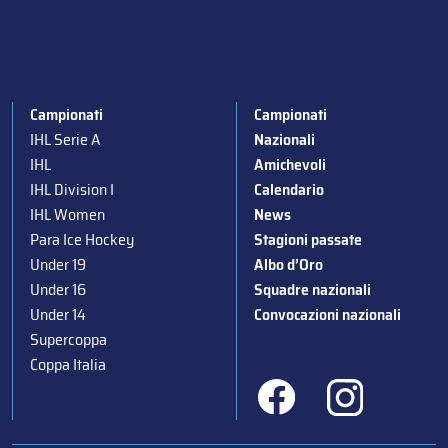
Campionati
Campionati
IHL Serie A
Nazionali
IHL
Amichevoli
IHL Division I
Calendario
IHL Women
News
Para Ice Hockey
Stagioni passate
Under 19
Albo d’Oro
Under 16
Squadre nazionali
Under 14
Convocazioni nazionali
Supercoppa
Coppa Italia