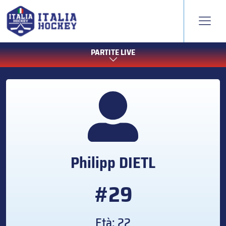
PARTITE LIVE
Philipp
DIETL
#29
Età: 22