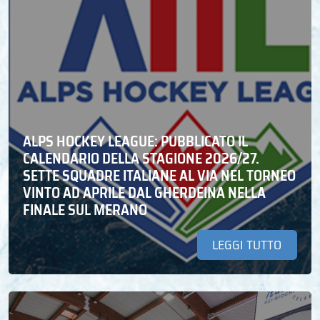
ALPS HOCKEY LEAGUE: PUBBLICATO IL
CALENDARIO DELLA STAGIONE 2026/27.
SETTE SQUADRE ITALIANE AL VIA NEL TORNEO
VINTO AD APRILE DAL GHERDEINA NELLA
FINALE SUL MERANO
LEGGI TUTTO