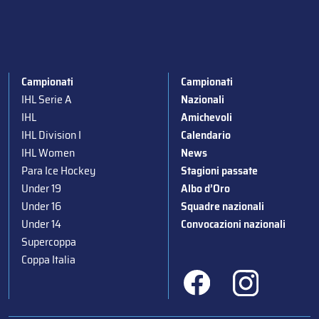
Campionati
Campionati
IHL Serie A
Nazionali
IHL
Amichevoli
IHL Division I
Calendario
IHL Women
News
Para Ice Hockey
Stagioni passate
Under 19
Albo d’Oro
Under 16
Squadre nazionali
Under 14
Convocazioni nazionali
Supercoppa
Coppa Italia