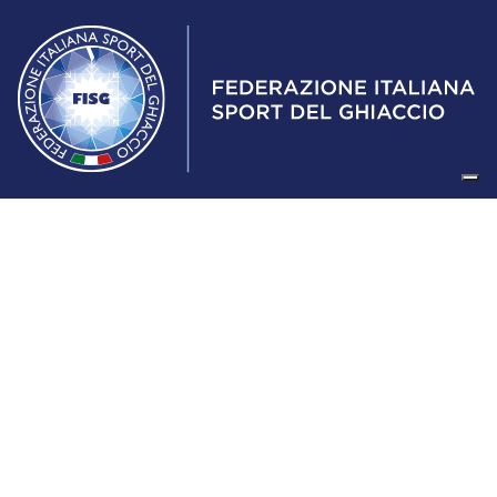
Federazione Italiana Sport del Ghiaccio
© 2024
Iscrizione al Registro delle Persone Giuridiche di Milano
n.1562/2017 CF 97016560159 | P. IVA 05235981007 Sede
Legale: Via Piranesi 46 – 20137 – Milano