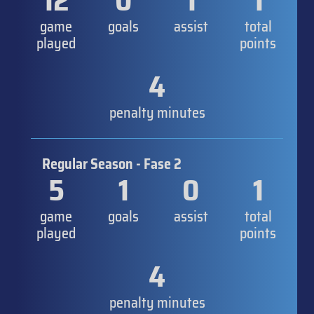
12
0
1
1
game
goals
assist
total
played
points
4
penalty minutes
Regular Season - Fase 2
5
1
0
1
game
goals
assist
total
played
points
4
penalty minutes