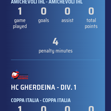
AMICHEVOLI IHL - AMICHEVOLI IHL
1
0
0
0
game
goals
assist
total
played
points
4
penalty minutes
HC GHERDEINA - DIV. 1
COPPA ITALIA - COPPA ITALIA
1
0
0
0