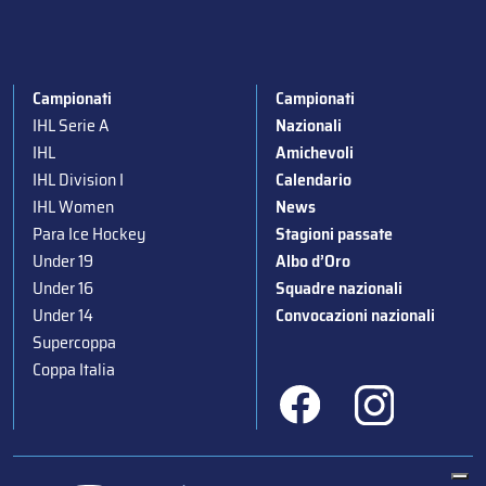
Campionati
Campionati
IHL Serie A
Nazionali
IHL
Amichevoli
IHL Division I
Calendario
IHL Women
News
Para Ice Hockey
Stagioni passate
Under 19
Albo d’Oro
Under 16
Squadre nazionali
Under 14
Convocazioni nazionali
Supercoppa
Coppa Italia