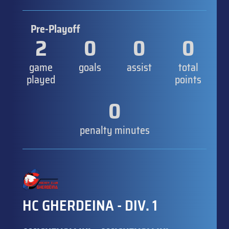
Pre-Playoff
2
0
0
0
game
goals
assist
total
played
points
0
penalty minutes
HC GHERDEINA - DIV. 1