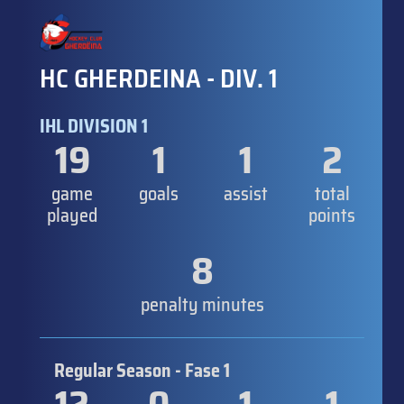
HC GHERDEINA - DIV. 1
IHL DIVISION 1
19
1
1
2
game
goals
assist
total
played
points
8
penalty minutes
Regular Season - Fase 1