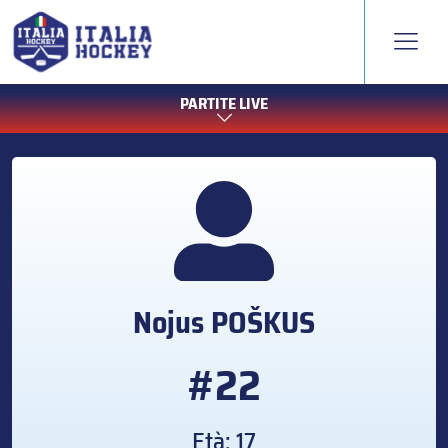
PARTITE LIVE
Nojus
POŠKUS
#22
Età: 17