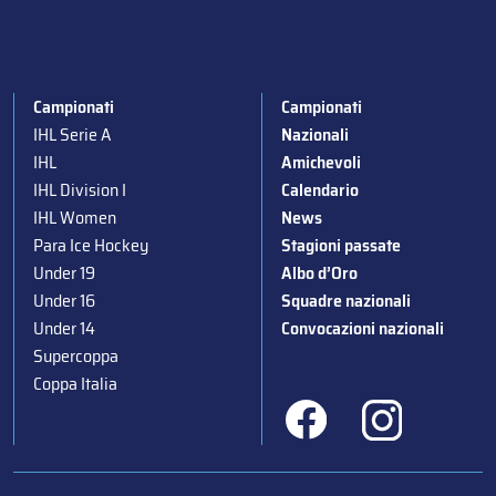
Campionati
Campionati
IHL Serie A
Nazionali
IHL
Amichevoli
IHL Division I
Calendario
IHL Women
News
Para Ice Hockey
Stagioni passate
Under 19
Albo d’Oro
Under 16
Squadre nazionali
Under 14
Convocazioni nazionali
Supercoppa
Coppa Italia