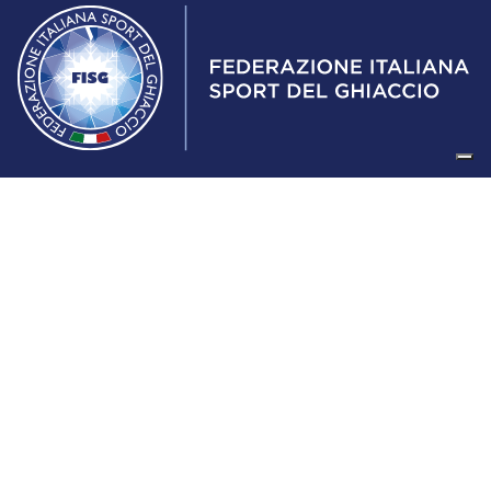
Federazione Italiana Sport del Ghiaccio
© 2024
Iscrizione al Registro delle Persone Giuridiche di Milano
n.1562/2017 CF 97016560159 | P. IVA 05235981007 Sede
Legale: Via Piranesi 46 – 20137 – Milano