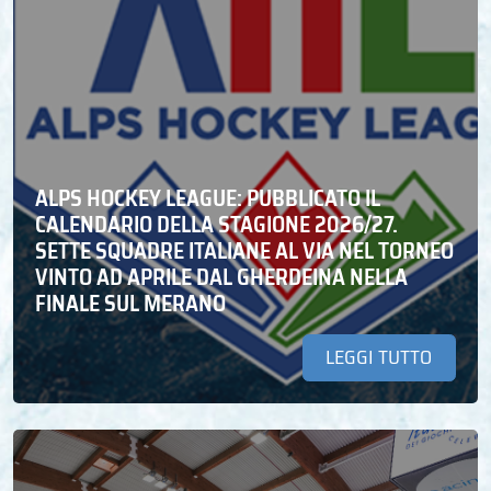
ALPS HOCKEY LEAGUE: PUBBLICATO IL
CALENDARIO DELLA STAGIONE 2026/27.
SETTE SQUADRE ITALIANE AL VIA NEL TORNEO
VINTO AD APRILE DAL GHERDEINA NELLA
FINALE SUL MERANO
LEGGI TUTTO