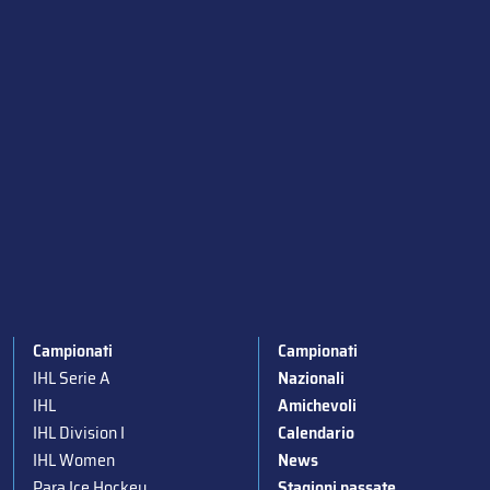
Campionati
Campionati
IHL Serie A
Nazionali
IHL
Amichevoli
IHL Division I
Calendario
IHL Women
News
Para Ice Hockey
Stagioni passate