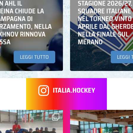
N AHL IL
STAGIONE 2026/27.
EINA CHIUDE LA
SQUADRE ITALIANE 
AMPAGNA DI
NEL TORNEO VINTO
RZAMENTO, NELLA
APRILE DAL GHERD
IKHNOV RINNOVA
NELLA FINALE SUL
ASSA
MERANO
LEGGI TUTTO
LEGGI 
ITALIA.HOCKEY