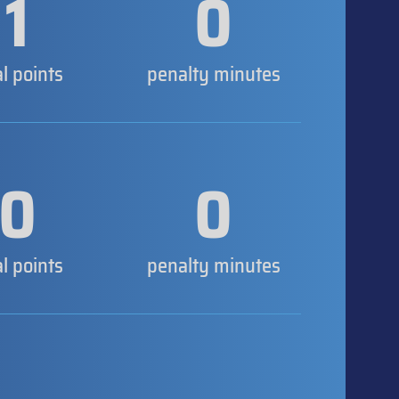
1
0
al points
penalty minutes
0
0
al points
penalty minutes