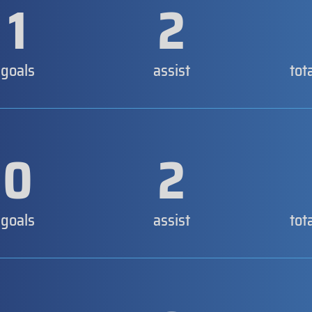
1
2
goals
assist
tot
0
2
goals
assist
tot