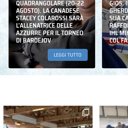
QUADRANGOLARE (20-22
GIOS. I
AGOSTO). LA CANADESE
GHERD
STACEY COLAROSSI SARÀ
SUA C
L’ALLENATRICE DELLE
RAFFO
AZZURRE PER IL TORNEO
IHL M
DI BARDEJOV
COL F
LEGGI TUTTO