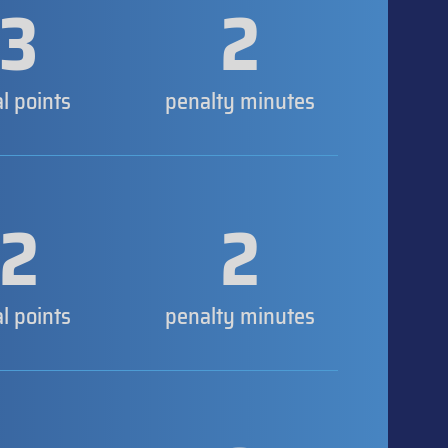
3
2
al points
penalty minutes
2
2
al points
penalty minutes