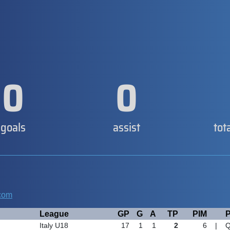
0
0
goals
assist
tot