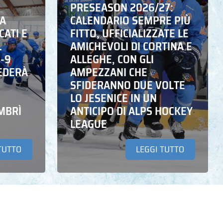
PRESEASON 2026/27:
NA
CALENDARIO SEMPRE PIÙ
CATI E
FITTO, UFFICIALIZZATE LE
L
AMICHEVOLI DI CORTINA E
6-9
ALLEGHE, CON GLI
EDERÀ
AMPEZZANI CHE
SFIDERANNO DUE VOLTE
LO JESENICE IN UN
MBRÌ
ANTICIPO DI ALPS HOCKEY
LEAGUE
TUTTO
LEGGI TUTTO