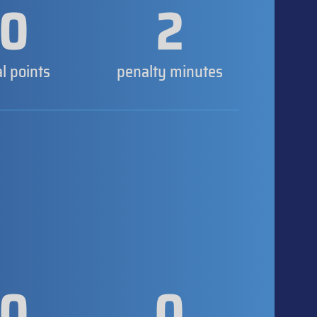
0
2
al points
penalty minutes
0
0