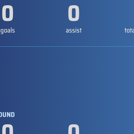
0
0
goals
assist
tot
ROUND
0
0