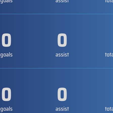
goals
assist
tot
0
0
goals
assist
tot
0
0
goals
assist
tot