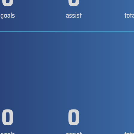
goals
assist
tot
0
0