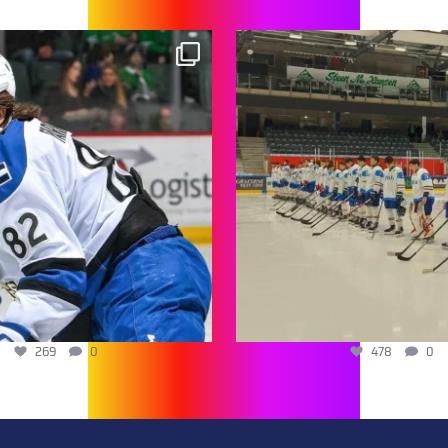
269
0
478
0