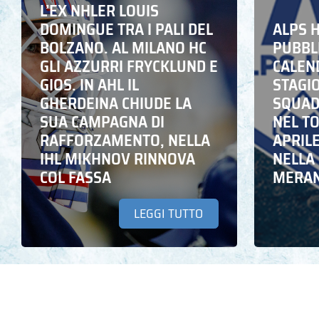
L’EX NHLER LOUIS
DOMINGUE TRA I PALI DEL
ALPS 
BOLZANO. AL MILANO HC
PUBBLI
GLI AZZURRI FRYCKLUND E
CALEN
GIOS. IN AHL IL
STAGIO
GHERDEINA CHIUDE LA
SQUADR
SUA CAMPAGNA DI
NEL T
RAFFORZAMENTO, NELLA
APRIL
IHL MIKHNOV RINNOVA
NELLA 
COL FASSA
MERA
LEGGI TUTTO