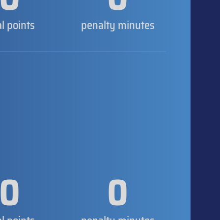
al points
penalty minutes
0
0