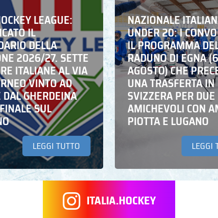
HOCKEY LEAGUE:
NAZIONALE ITALIA
CATO IL
UNDER 20: I CONVO
DARIO DELLA
IL PROGRAMMA DE
NE 2026/27. SETTE
RADUNO DI EGNA (
E ITALIANE AL VIA
AGOSTO) CHE PREC
ORNEO VINTO AD
UNA TRASFERTA IN
E DAL GHERDEINA
SVIZZERA PER DUE
FINALE SUL
AMICHEVOLI CON A
NO
PIOTTA E LUGANO
LEGGI TUTTO
LEGGI 
ITALIA.HOCKEY