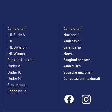
Campionati
Campionati
IHL Serie A
Nazionali
IHL
Amichevoli
IHL Division I
Calendario
IHL Women
News
Para Ice Hockey
Stagioni passate
Under 19
Albo d’Oro
Under 16
Squadre nazionali
Under 14
Convocazioni nazionali
Supercoppa
Coppa Italia