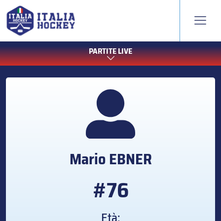
PARTITE LIVE
Mario
EBNER
#76
Età: