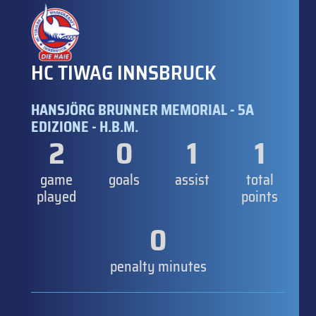
HC TIWAG INNSBRUCK
HANSJÖRG BRUNNER MEMORIAL - 5A
EDIZIONE - H.B.M.
2
0
1
1
game
goals
assist
total
played
points
0
penalty minutes