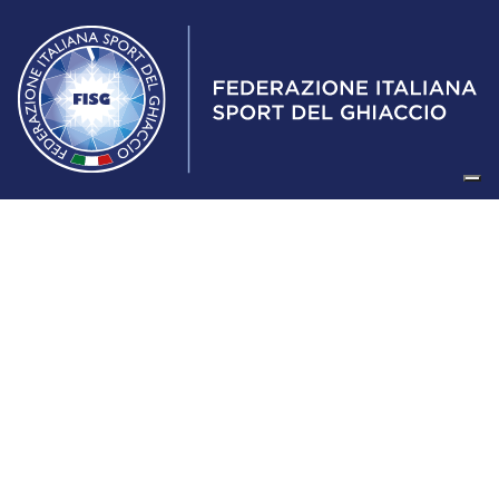
Federazione Italiana Sport del Ghiaccio
© 2024
Iscrizione al Registro delle Persone Giuridiche di Milano
n.1562/2017 CF 97016560159 | P. IVA 05235981007 Sede
Legale: Via Piranesi 46 – 20137 – Milano