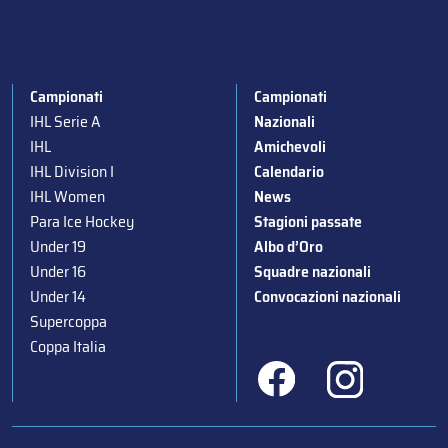
Campionati
Campionati
IHL Serie A
Nazionali
IHL
Amichevoli
IHL Division I
Calendario
IHL Women
News
Para Ice Hockey
Stagioni passate
Under 19
Albo d’Oro
Under 16
Squadre nazionali
Under 14
Convocazioni nazionali
Supercoppa
Coppa Italia