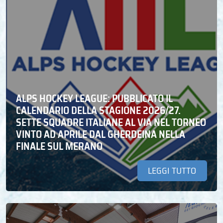
ALPS HOCKEY LEAGUE: PUBBLICATO IL
CALENDARIO DELLA STAGIONE 2026/27.
SETTE SQUADRE ITALIANE AL VIA NEL TORNEO
VINTO AD APRILE DAL GHERDEINA NELLA
FINALE SUL MERANO
LEGGI TUTTO