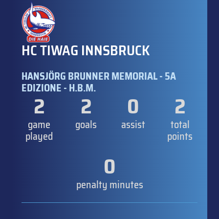
HC TIWAG INNSBRUCK
HANSJÖRG BRUNNER MEMORIAL - 5A
EDIZIONE - H.B.M.
2
2
0
2
game
goals
assist
total
played
points
0
penalty minutes