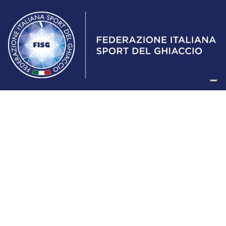
Federazione Italiana Sport del Ghiaccio
© 2024
Iscrizione al Registro delle Persone Giuridiche di Milano
n.1562/2017 CF 97016560159 | P. IVA 05235981007 Sede
Legale: Via Piranesi 46 – 20137 – Milano