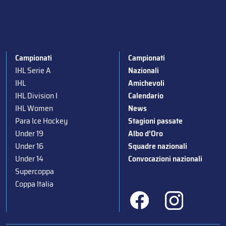
Campionati
Campionati
IHL Serie A
Nazionali
IHL
Amichevoli
IHL Division I
Calendario
IHL Women
News
Para Ice Hockey
Stagioni passate
Under 19
Albo d’Oro
Under 16
Squadre nazionali
Under 14
Convocazioni nazionali
Supercoppa
Coppa Italia