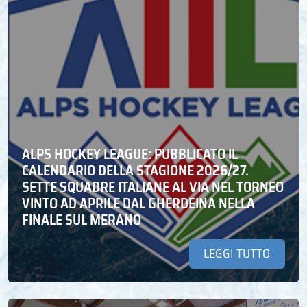
ALPS HOCKEY LEAGUE: PUBBLICATO IL
CALENDARIO DELLA STAGIONE 2026/27.
SETTE SQUADRE ITALIANE AL VIA NEL TORNEO
VINTO AD APRILE DAL GHERDEINA NELLA
FINALE SUL MERANO
LEGGI TUTTO