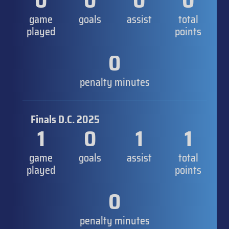
0
0
0
0
game
goals
assist
total
played
points
0
penalty minutes
Finals D.C. 2025
1
0
1
1
game
goals
assist
total
played
points
0
penalty minutes