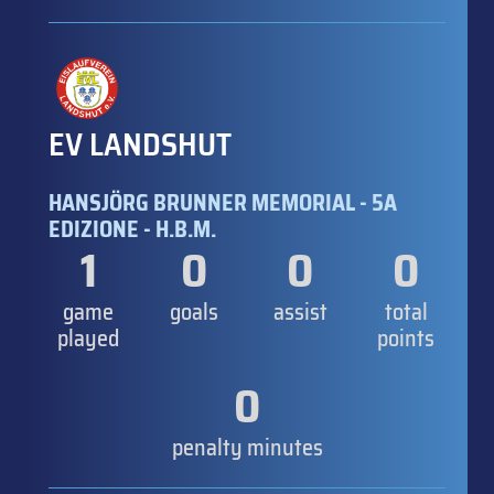
EV LANDSHUT
HANSJÖRG BRUNNER MEMORIAL - 5A
EDIZIONE - H.B.M.
1
0
0
0
game
goals
assist
total
played
points
0
penalty minutes