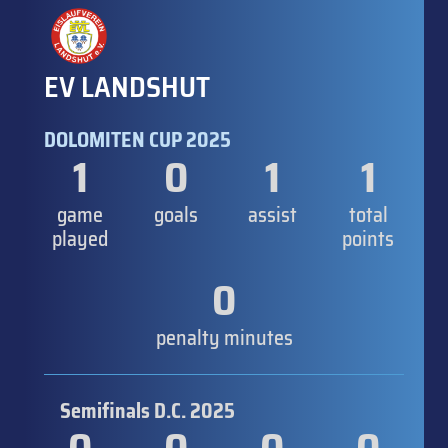
EV LANDSHUT
DOLOMITEN CUP 2025
1
0
1
1
game
goals
assist
total
played
points
0
penalty minutes
Semifinals D.C. 2025