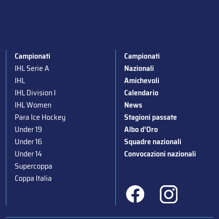
Campionati
Campionati
IHL Serie A
Nazionali
IHL
Amichevoli
IHL Division I
Calendario
IHL Women
News
Para Ice Hockey
Stagioni passate
Under 19
Albo d’Oro
Under 16
Squadre nazionali
Under 14
Convocazioni nazionali
Supercoppa
Coppa Italia