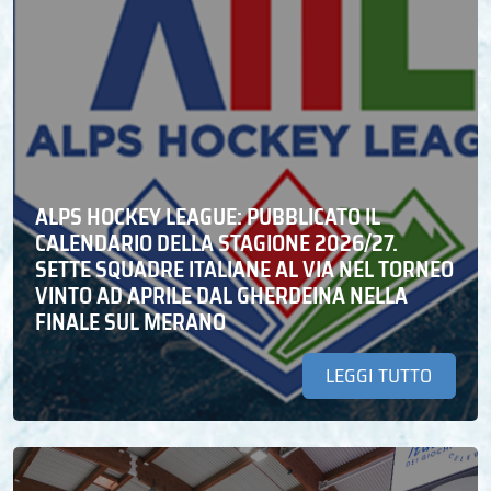
ALPS HOCKEY LEAGUE: PUBBLICATO IL
CALENDARIO DELLA STAGIONE 2026/27.
SETTE SQUADRE ITALIANE AL VIA NEL TORNEO
VINTO AD APRILE DAL GHERDEINA NELLA
FINALE SUL MERANO
LEGGI TUTTO