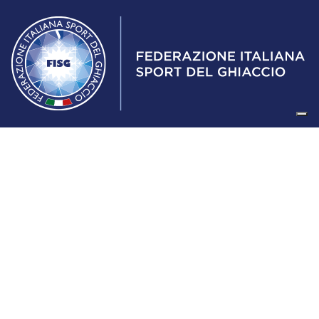
Federazione Italiana Sport del Ghiaccio
© 2024
Iscrizione al Registro delle Persone Giuridiche di Milano
n.1562/2017 CF 97016560159 | P. IVA 05235981007 Sede
Legale: Via Piranesi 46 – 20137 – Milano