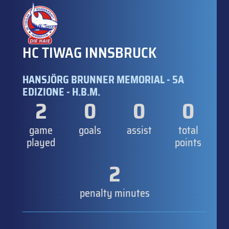
HC TIWAG INNSBRUCK
HANSJÖRG BRUNNER MEMORIAL - 5A
EDIZIONE - H.B.M.
2
0
0
0
game
goals
assist
total
played
points
2
penalty minutes