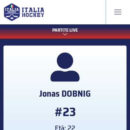
PARTITE LIVE
Jonas
DOBNIG
#23
Età: 22