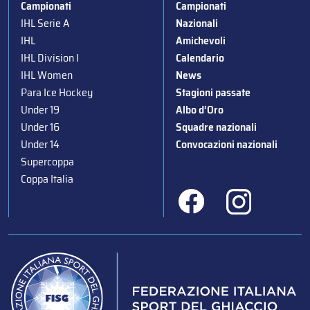
Campionati
Campionati
IHL Serie A
Nazionali
IHL
Amichevoli
IHL Division I
Calendario
IHL Women
News
Para Ice Hockey
Stagioni passate
Under 19
Albo d’Oro
Under 16
Squadre nazionali
Under 14
Convocazioni nazionali
Supercoppa
Coppa Italia