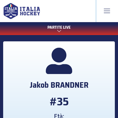
PARTITE LIVE
Jakob
BRANDNER
#35
Età: