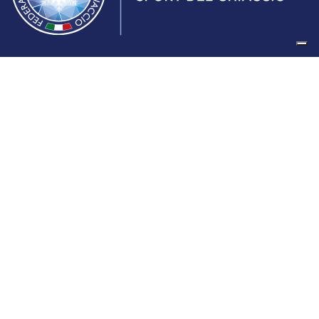
Federazione Italiana Sport del Ghiaccio
© 2024
Iscrizione al Registro delle Persone Giuridiche di Milano
n.1562/2017 CF 97016560159 | P. IVA 05235981007 Sede
Legale: Via Piranesi 46 – 20137 – Milano