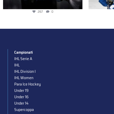
267
0
Campionati
IHL Serie A
IHL
IHL Division I
IHL Women
Para Ice Hockey
Under 19
Under 16
Under 14
Supercoppa