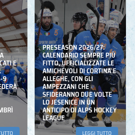
PRESEASON 2026/27:
NA
CALENDARIO SEMPRE PIÙ
CATI E
FITTO, UFFICIALIZZATE LE
L
AMICHEVOLI DI CORTINA E
6-9
ALLEGHE, CON GLI
EDERÀ
AMPEZZANI CHE
SFIDERANNO DUE VOLTE
LO JESENICE IN UN
MBRÌ
ANTICIPO DI ALPS HOCKEY
LEAGUE
TUTTO
LEGGI TUTTO