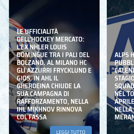
LE UFFICIALITÀ
DELL’HOCKEY MERCATO:
L’EX NHLER LOUIS
DOMINGUE TRA I PALI DEL
ALPS 
BOLZANO. AL MILANO HC
PUBBLI
GLI AZZURRI FRYCKLUND E
CALEN
GIOS. IN AHL IL
STAGIO
GHERDEINA CHIUDE LA
SQUADR
SUA CAMPAGNA DI
NEL T
RAFFORZAMENTO, NELLA
APRIL
IHL MIKHNOV RINNOVA
NELLA 
COL FASSA
MERA
LEGGI TUTTO