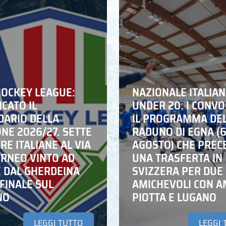
HOCKEY LEAGUE:
NAZIONALE ITALIA
CATO IL
UNDER 20: I CONVO
DARIO DELLA
IL PROGRAMMA DE
NE 2026/27. SETTE
RADUNO DI EGNA (
E ITALIANE AL VIA
AGOSTO) CHE PREC
ORNEO VINTO AD
UNA TRASFERTA IN
E DAL GHERDEINA
SVIZZERA PER DUE
FINALE SUL
AMICHEVOLI CON A
NO
PIOTTA E LUGANO
LEGGI TUTTO
LEGGI 