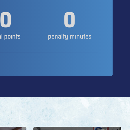
0
0
al points
penalty minutes