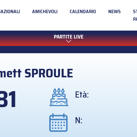
NAZIONALI
AMICHEVOLI
CALENDARIO
NEWS
S
P
PARTITE LIVE
mett
SPROULE
81
Età:
N: