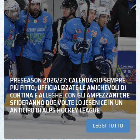
PRESEASON 2026/27: CALENDARIO SEMPRE
PIÙ FITTO, UFFICIALIZZATE LE AMICHEVOLI DI
CORTINA E ALLEGHE, CON GLI AMPEZZANI CHE
SFIDERANNO DUE VOLTE LO JESENICE IN UN
ANTICIPO DI ALPS HOCKEY LEAGUE
LEGGI TUTTO