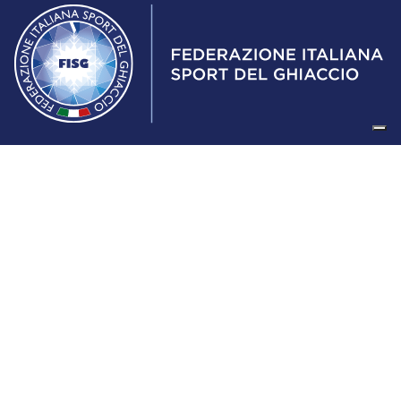
Federazione Italiana Sport del Ghiaccio
© 2024
Iscrizione al Registro delle Persone Giuridiche di Milano
n.1562/2017 CF 97016560159 | P. IVA 05235981007 Sede
Legale: Via Piranesi 46 – 20137 – Milano