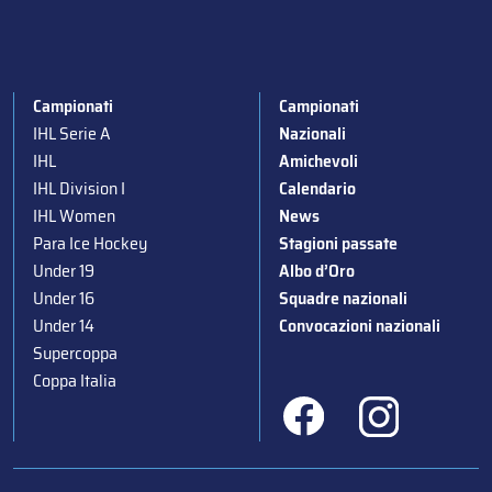
Campionati
Campionati
IHL Serie A
Nazionali
IHL
Amichevoli
IHL Division I
Calendario
IHL Women
News
Para Ice Hockey
Stagioni passate
Under 19
Albo d’Oro
Under 16
Squadre nazionali
Under 14
Convocazioni nazionali
Supercoppa
Coppa Italia