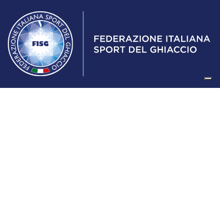
Federazione Italiana Sport del Ghiaccio
© 2024
Iscrizione al Registro delle Persone Giuridiche di Milano
n.1562/2017 CF 97016560159 | P. IVA 05235981007 Sede
Legale: Via Piranesi 46 – 20137 – Milano