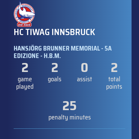
HC TIWAG INNSBRUCK
HANSJÖRG BRUNNER MEMORIAL - 5A
EDIZIONE - H.B.M.
2
2
0
2
game
goals
assist
total
played
points
25
penalty minutes