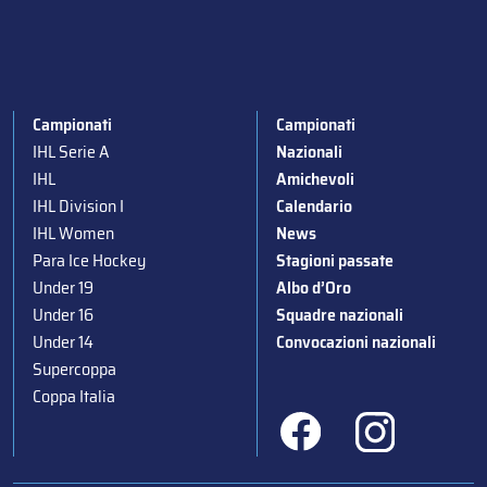
Campionati
Campionati
IHL Serie A
Nazionali
IHL
Amichevoli
IHL Division I
Calendario
IHL Women
News
Para Ice Hockey
Stagioni passate
Under 19
Albo d’Oro
Under 16
Squadre nazionali
Under 14
Convocazioni nazionali
Supercoppa
Coppa Italia