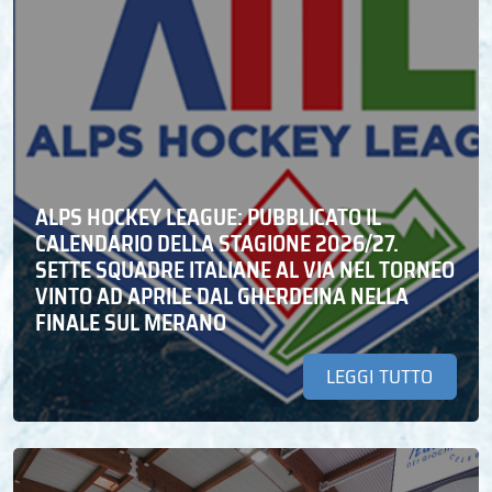
ALPS HOCKEY LEAGUE: PUBBLICATO IL
CALENDARIO DELLA STAGIONE 2026/27.
SETTE SQUADRE ITALIANE AL VIA NEL TORNEO
VINTO AD APRILE DAL GHERDEINA NELLA
FINALE SUL MERANO
LEGGI TUTTO