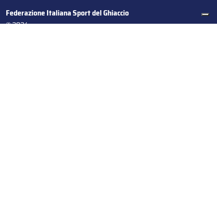
Federazione Italiana Sport del Ghiaccio
© 2024
Iscrizione al Registro delle Persone Giuridiche di Milano
n.1562/2017 CF 97016560159 | P. IVA 05235981007 Sede
Legale: Via Piranesi 46 – 20137 – Milano