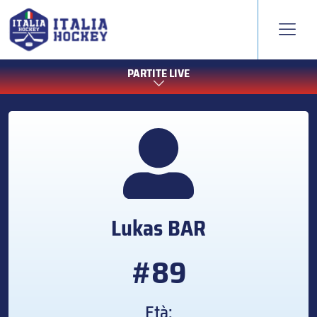
PARTITE LIVE
Lukas
BAR
#89
Età: