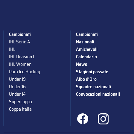
Campionati
Campionati
IHL Serie A
Nazionali
IHL
Amichevoli
IHL Division I
Calendario
IHL Women
News
Para Ice Hockey
Stagioni passate
Under 19
Albo d’Oro
Under 16
Squadre nazionali
Under 14
Convocazioni nazionali
Supercoppa
Coppa Italia