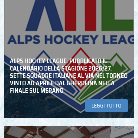
ALPS HOCKEY LEAGUE: PUBBLICATO IL
CALENDARIO DELLA STAGIONE 2026/27.
SETTE SQUADRE ITALIANE AL VIA NEL TORNEO
VINTO AD APRILE DAL GHERDEINA NELLA
FINALE SUL MERANO
LEGGI TUTTO