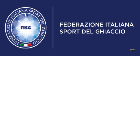
Federazione Italiana Sport del Ghiaccio
© 2024
Iscrizione al Registro delle Persone Giuridiche di Milano
n.1562/2017 CF 97016560159 | P. IVA 05235981007 Sede
Legale: Via Piranesi 46 – 20137 – Milano