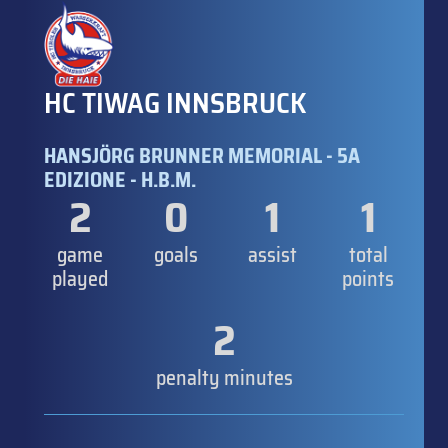
HC TIWAG INNSBRUCK
HANSJÖRG BRUNNER MEMORIAL - 5A
EDIZIONE - H.B.M.
2
0
1
1
game
goals
assist
total
played
points
2
penalty minutes