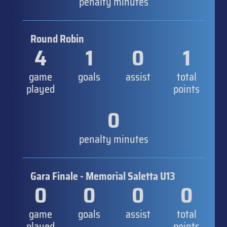
penalty minutes
Round Robin
4
1
0
1
game
goals
assist
total
played
points
0
penalty minutes
Gara Finale - Memorial Saletta U13
0
0
0
0
game
goals
assist
total
played
points