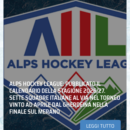
ALPS HOCKEY LEAGUE: PUBBLICATO IL
CALENDARIO DELLA STAGIONE 2026/27.
SETTE SQUADRE ITALIANE AL VIA NEL TORNEO
VINTO AD APRILE DAL GHERDEINA NELLA
FINALE SUL MERANO
LEGGI TUTTO