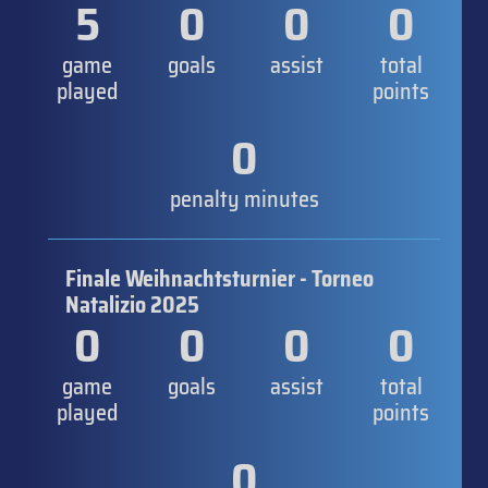
5
0
0
0
game
goals
assist
total
played
points
0
penalty minutes
Finale Weihnachtsturnier - Torneo
Natalizio 2025
0
0
0
0
game
goals
assist
total
played
points
0