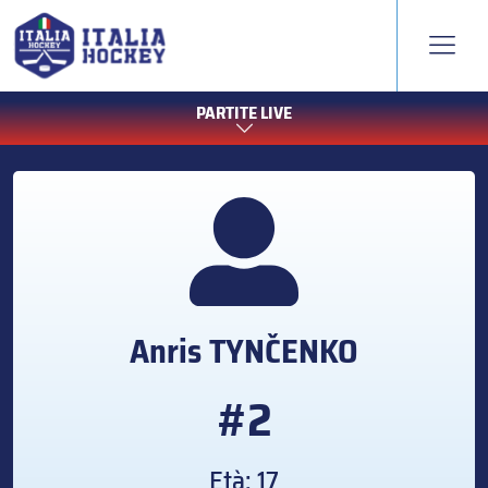
PARTITE LIVE
Anris
TYNČENKO
#2
Età: 17