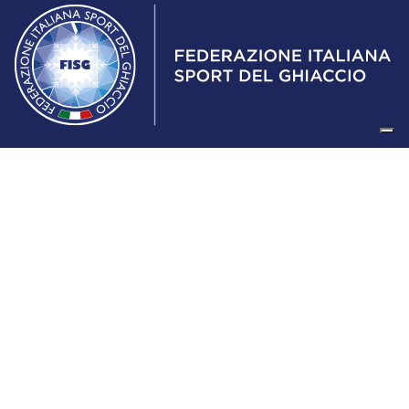
Federazione Italiana Sport del Ghiaccio
© 2024
Iscrizione al Registro delle Persone Giuridiche di Milano
n.1562/2017 CF 97016560159 | P. IVA 05235981007 Sede
Legale: Via Piranesi 46 – 20137 – Milano