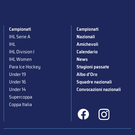
Campionati
Campionati
IHL Serie A
Nazionali
IHL
Amichevoli
IHL Division I
Calendario
IHL Women
News
Para Ice Hockey
Stagioni passate
Under 19
Albo d’Oro
Under 16
Squadre nazionali
Under 14
Convocazioni nazionali
Supercoppa
Coppa Italia