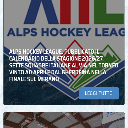
ALPS HOCKEY LEAGUE: PUBBLICATO IL
CALENDARIO DELLA STAGIONE 2026/27.
SETTE SQUADRE ITALIANE AL VIA NEL TORNEO
VINTO AD APRILE DAL GHERDEINA NELLA
FINALE SUL MERANO
LEGGI TUTTO