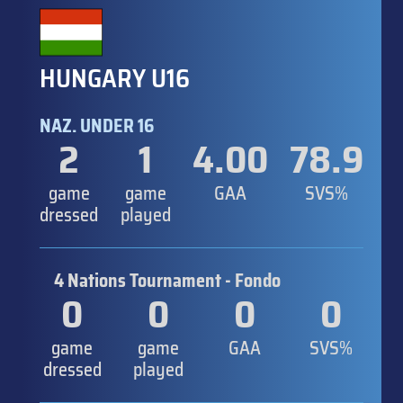
HUNGARY U16
NAZ. UNDER 16
2
1
4.00
78.9
game
game
GAA
SVS%
dressed
played
4 Nations Tournament - Fondo
0
0
0
0
game
game
GAA
SVS%
dressed
played