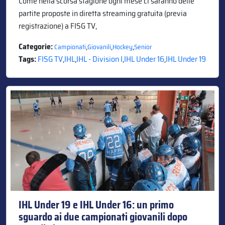
Come nella scorsa stagione ogni mese ci saranno delle
partite proposte in diretta streaming gratuita (previa
registrazione) a FISG TV,
Categorie:
,
,
,
Campionati
Giovanili
Hockey
Senior
Tags:
FISG TV
,
IHL
,
IHL - Division I
,
IHL Under 16
,
IHL Under 19
IHL Under 19 e IHL Under 16: un primo
sguardo ai due campionati giovanili dopo