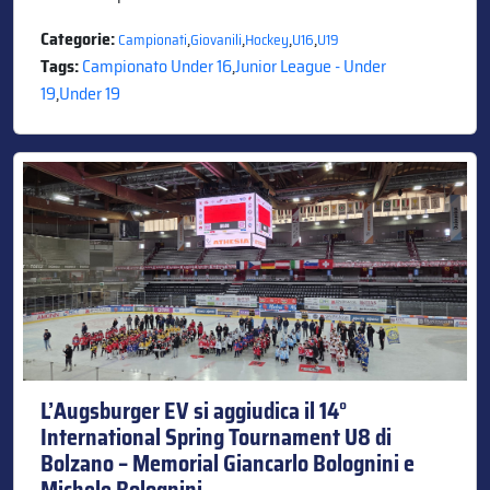
Categorie:
,
,
,
,
Campionati
Giovanili
Hockey
U16
U19
Tags:
Campionato Under 16
,
Junior League - Under
19
,
Under 19
L’Augsburger EV si aggiudica il 14°
International Spring Tournament U8 di
Bolzano – Memorial Giancarlo Bolognini e
Michele Bolognini