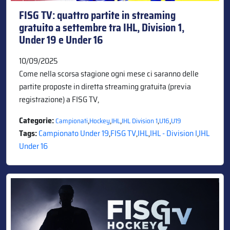
FISG TV: quattro partite in streaming
gratuito a settembre tra IHL, Division 1,
Under 19 e Under 16
10/09/2025
Come nella scorsa stagione ogni mese ci saranno delle
partite proposte in diretta streaming gratuita (previa
registrazione) a FISG TV,
Categorie:
,
,
,
,
,
Campionati
Hockey
IHL
IHL Division 1
U16
U19
Tags:
Campionato Under 19
,
FISG TV
,
IHL
,
IHL - Division I
,
IHL
Under 16