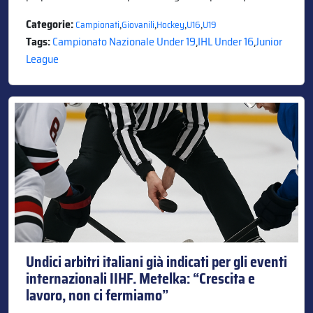
Categorie:
,
,
,
,
Campionati
Giovanili
Hockey
U16
U19
Tags:
Campionato Nazionale Under 19
,
IHL Under 16
,
Junior
League
Undici arbitri italiani già indicati per gli eventi
internazionali IIHF. Metelka: “Crescita e
lavoro, non ci fermiamo”