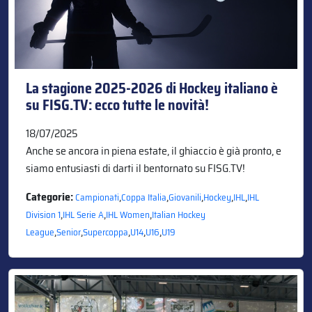
La stagione 2025-2026 di Hockey italiano è
su FISG.TV: ecco tutte le novità!
18/07/2025
Anche se ancora in piena estate, il ghiaccio è già pronto, e
siamo entusiasti di darti il bentornato su FISG.TV!
Categorie:
,
,
,
,
,
Campionati
Coppa Italia
Giovanili
Hockey
IHL
IHL
,
,
,
Division 1
IHL Serie A
IHL Women
Italian Hockey
,
,
,
,
,
League
Senior
Supercoppa
U14
U16
U19