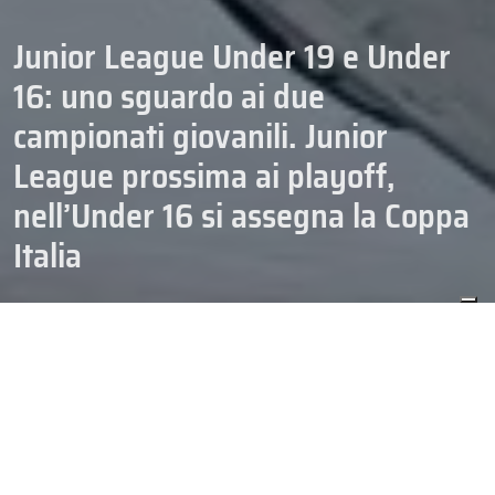
Junior League Under 19 e Under
16: uno sguardo ai due
campionati giovanili. Junior
League prossima ai playoff,
nell’Under 16 si assegna la Coppa
Italia
CAMPIONATI
GIOVANILI
HOCKEY
26/02/2026
U16
U19
Con la fine di febbraio i due principali tornei giovanili italiani, la
Junior League Under 19
e il campionato
Under 16
, stanno
arrivando ai loro momenti decisivi. Nella Junior League manca