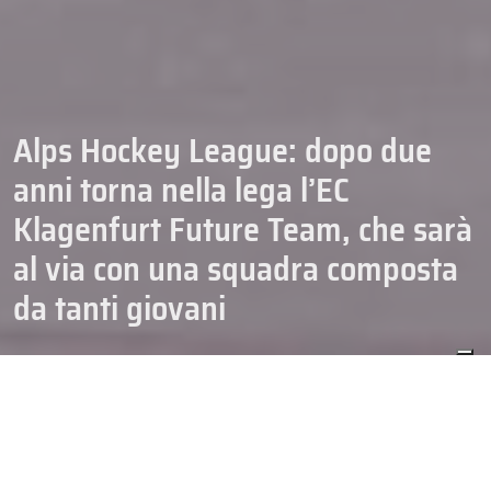
Alps Hockey League: dopo due
anni torna nella lega l’EC
Klagenfurt Future Team, che sarà
al via con una squadra composta
da tanti giovani
ALPS HOCKEY LEAGUE
CAMPIONATI
04/05/2026
HOCKEY
SENIOR
Dopo una pausa di due anni, l’
EC-KAC Future Team
torna nell’
Alps