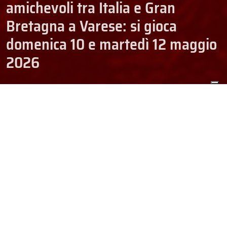
amichevoli tra Italia e Gran
Bretagna a Varese: si gioca
domenica 10 e martedì 12 maggio
2026
03/04/2026
HOCKEY
N. SENIOR
NAZIONALI
Il
grande hockey internazionale torna a Varese
e lo fa con due
amichevoli tra
Italia
e
Gran Bretagna
, pronte a sfidarsi domenica
10 e martedì 12 maggio in quelli che saranno gli ultimi test prima
della partenza di entrambe per il
Mondiale Top Division in
Svizzera
. Gli azzurri chiuderanno la loro fase di avvicinamento
all’evento iridato all’
Acinque Ice Arena di Varese
e, nell’occasione,
punteranno sulla spinta del pubblico di casa per trovare le migliori
indicazioni possibili a pochi giorni dal Mondiale.