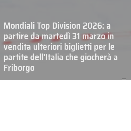
Mondiali Top Division 2026: a
partire da martedì 31 marzo in
vendita ulteriori biglietti per le
partite dell’Italia che giocherà a
Friborgo
30/03/2026
HOCKEY
N. SENIOR
NAZIONALI
È sempre più vicino il grande appuntamento con i
Mondiali Top
Division 2026
, evento nel quale l’
Italia
tornerà dopo quattro anni
dall’ultima volta con la partecipazione all’edizione finlandese del
2022. Il torneo iridato si giocherà tra Zurigo e
Friborgo
dal 15 al 31