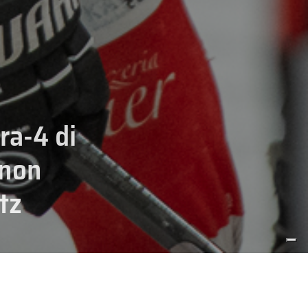
ra-4 di
 non
itz
HOCKEY
IHL
SENIOR