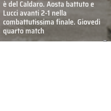
è del Caldaro. Aosta battuto e
Lucci avanti 2-1 nella
combattutissima finale. Giovedì
quarto match
02/04/2026
CAMPIONATI
HOCKEY
IHL
SENIOR
Ancora una rimonta, ancora una vittoria per la squadra di casa
nella finale di
IHL
. Gara-3, come i due precedenti, regala emozioni
e colpi di scena in una serie estremamente combattuta. L’
Aosta
colpisce per primo, sale sul 2-3 nel secondo periodo ma poi alla
distanza deve arrendersi a un
Caldaro
capace dell’ennesimo
cambio di marcia nel momento decisivo della partita. I Lucci
vincono 6-3 e si riprendono il vantaggio nella serie finale, ora sul
2-1 per loro. Gara-4 della finale IHL si giocherà giovedì sera ad