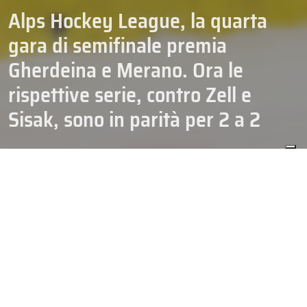
Alps Hockey League, la quarta
gara di semifinale premia
Gherdeina e Merano. Ora le
rispettive serie, contro Zell e
Sisak, sono in parità per 2 a 2
ALPS HOCKEY LEAGUE
CAMPIONATI
02/04/2026
HOCKEY
SENIOR
Gherdeina e Merano pareggiano le rispettive serie di semifinale
grazie alle vittorie casalinghe nella quarta sfida di semifinale
L’HC Gherdeina ha pareggiato la serie di semifinale contro l’EK
Zeller Eisbären con un’altra vittoria in casa. Giovedì sera, davanti a