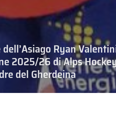
e dell’Asiago Ryan Valentin
one 2025/26 di Alps Hocke
dre del Gherdeina
ALPS HOCKEY LEAGUE
CAMPIONA
orza all’HC Migross Asiago, è stato eletto Most Valuable Player (MVP) d