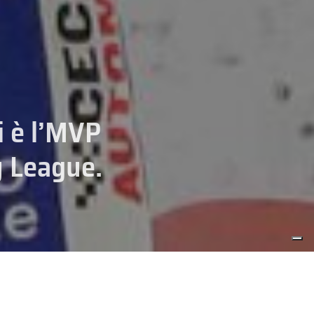
i è l’MVP
y League.
TI
HOCKEY
SENIOR
ella stagione 2025/26 dell’
Alps