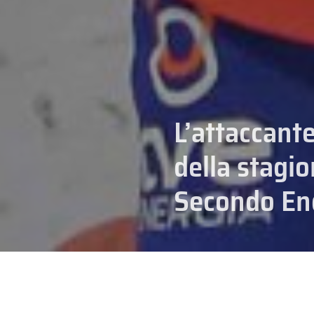
L’attaccant
della stagi
Secondo En
01/04/2026
Ryan Valentini
, giocatore in f