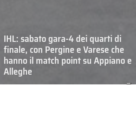
IHL: sabato gara-4 dei quarti di
finale, con Pergine e Varese che
hanno il match point su Appiano e
Alleghe
06/03/2026
CAMPIONATI
HOCKEY
IHL
SENIOR
Due serie dei quarti di finale IHL sono terminate, altre due invece
continuano con gara-4 in programma sabato. Il Caldaro e l’Aosta,
che in tre partite hanno superato Feltre e Fassa, possono godersi
un importante periodo di riposo in attesa delle semifinali, che