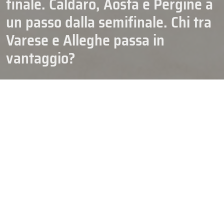
finale. Caldaro, Aosta e Pergine a
un passo dalla semifinale. Chi tra
Varese e Alleghe passa in
vantaggio?
04/03/2026
CAMPIONATI
HOCKEY
IHL
SENIOR
Episodio numero tre per i quarti di finale
IHL
, che arrivano a un
primo snodo decisivo per Feltre, Fassa e Appiano: sotto 0-2 nella
serie infatti queste formazioni sono costrette a vincere per
allungare il duello altrimenti chiuderanno la loro stagione. Al
contempo Caldaro, Aosta e Pergine hanno la ghiotta possibilità di
strappare subito l’accesso alle semifinali potendosi poi
permettere un lungo periodo di riposo (le semifinali inizieranno
sabato 14 marzo), mentre l’unica serie che con certezza proseguirà
sarà quella tra Varese e Alleghe visto l’1-1 dopo i primi due match.