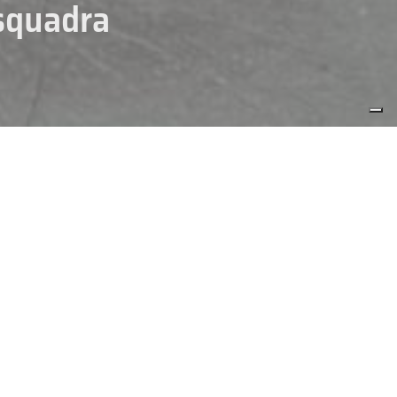
squadra
RA-ICE HOCKEY
NAZIONALI
Hockey, sempre più vicina al
head coach Mirko Bianchi, che
oso agli azzurri attesi poi da
 in carica da quattro
due ulteriori sfide del Gruppo A.
pegnata per le semifinali oppure
HOCKEY