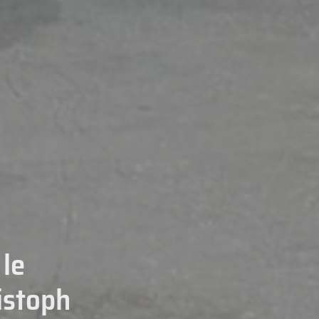
 le
istoph