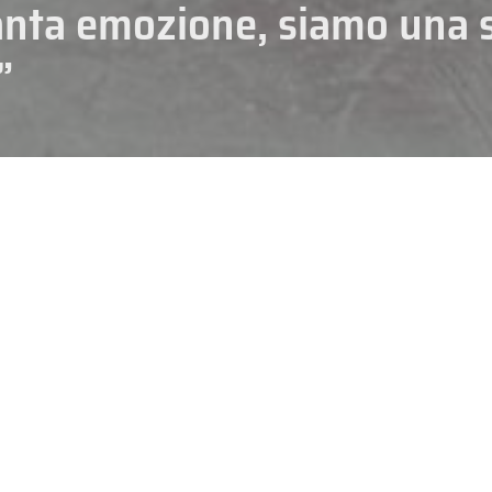
anta emozione, siamo una 
”
HOCKEY
N. PA
cio della
Milano Santagiulia Ice Hockey Arena
per l’
Italia
di Para Ice 
ogramma sabato. Oltre un’ora sul ghiaccio per la squadra guidata dall’
 e venerdì mentre giovedì lo staff tecnico concederà una giornata di rip
nte.
Sabato alle 17.05 il debutto con gli Stati Uniti d’America
, campioni
 martedì 10 marzo Italia in pista alle 10.05 con Cina e Germania
per le 
one poi si conoscerà il percorso della Nazionale, che potrebbe essere im
l quinto e l’ottavo posto.
LLE PARALIMPIADI 2026 PER QUELLO CHE RIGUARDA IL PARA ICE 