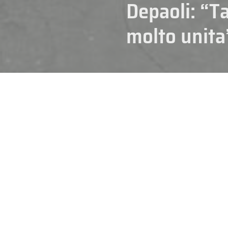
Depaoli: “T
molto unita
03/03/2026
Secondo allenamento sul ghiac
debutto alle Paralimpiadi in pr
sarà di nuovo in pista mercoledì
un calendario denso e importa
Paralimpiadi, quindi
lunedì 9 e
In base alla classifica del gir
per i match di piazzamento tra i
IL CALENDARIO COMPLETO DE