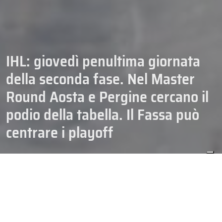
IHL: giovedì penultima giornata
della seconda fase. Nel Master
Round Aosta e Pergine cercano il
podio della tabella. Il Fassa può
centrare i playoff
17/02/2026
CAMPIONATI
HOCKEY
IHL
SENIOR
Giovedì sera si gioca il turno numero nove nella seconda fase di
IHL
, il penultimo per quello che riguarda Master e Qualification
Round. Un turno importantissimo perché potrebbero arrivare