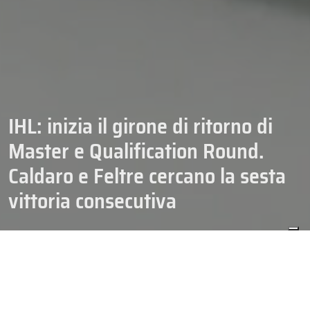
IHL: inizia il girone di ritorno di
Master e Qualification Round.
Caldaro e Feltre cercano la sesta
vittoria consecutiva
05/02/2026
CAMPIONATI
HOCKEY
IHL
SENIOR
In
IHL
inizia il girone di ritorno della seconda fase, con ancora
cinque giornate in programma per definire la griglia dei playoff.