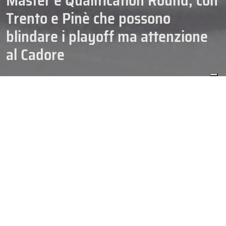
Master e Qualification Round, con
Trento e Pinè che possono
blindare i playoff ma attenzione
al Cadore
CAMPIONATI
HOCKEY
IHL DIVISION 1
22/01/2026
SENIOR
Momento quasi decisivo per la
IHL Division I
, che sabato manda
in scena l’ottavo e terzultimo turno della seconda fase. Le due
classifiche di Master e Qualification Round potrebbero iniziare a
mettere distanze importanti fra le squadre, a partire dalla vetta
del Master Round per la quale la sfida tra Chiavenna e HCP Junior
Selection conta moltissimo. Importanti anche i due match del
Qualification Round, con la capolista Trento (che deve ancora
rispettare il turno di riposo) in caccia di tre punti pesantissimi a