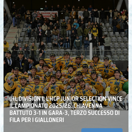
IHL DIVISION I: L’HCP JUNIOR SELECTION VINCE
IL CAMPIONATO 2025/26. CHIAVENNA
BATTUTO 3-1 IN GARA-3, TERZO SUCCESSO DI
FILA PER I GIALLONERI