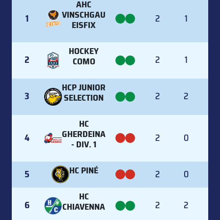
RK
TEAM
TREND
GP
W
OT
AHC
VINSCHGAU
1
2
1
1
EISFIX
HOCKEY
2
2
1
1
COMO
HCP JUNIOR
3
2
2
SELECTION
HC
GHERDEINA
4
2
0
- DIV. 1
HC PINÉ
5
2
0
HC
6
2
2
CHIAVENNA