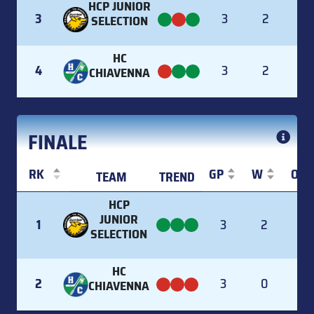
HCP JUNIOR
3
3
2
SELECTION
HC
4
3
2
CHIAVENNA
FINALE
RK
GP
W
OT
TEAM
TREND
RK
TEAM
TREND
GP
W
OT
HCP
JUNIOR
1
3
2
1
SELECTION
HC
2
3
0
0
CHIAVENNA