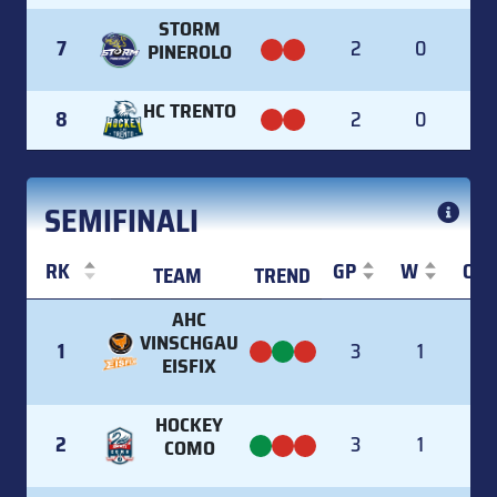
STORM
7
2
0
PINEROLO
HC TRENTO
8
2
0
SEMIFINALI
RK
GP
W
OT
TEAM
TREND
RK
TEAM
TREND
GP
W
OT
AHC
VINSCHGAU
1
3
1
EISFIX
HOCKEY
2
3
1
COMO