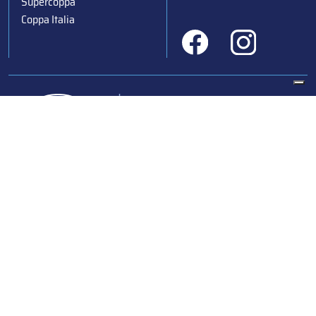
Supercoppa
Coppa Italia
Federazione Italiana Sport del Ghiaccio
© 2024
Iscrizione al Registro delle Persone Giuridiche di Milano
n.1562/2017 CF 97016560159 | P. IVA 05235981007 Sede
Legale: Via Piranesi 46 – 20137 – Milano