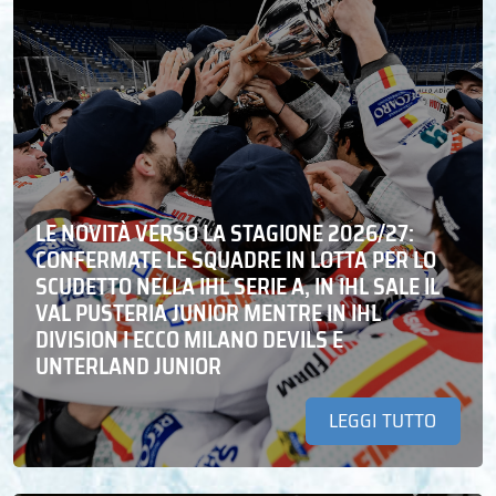
LE NOVITÀ VERSO LA STAGIONE 2026/27:
CONFERMATE LE SQUADRE IN LOTTA PER LO
SCUDETTO NELLA IHL SERIE A, IN IHL SALE IL
VAL PUSTERIA JUNIOR MENTRE IN IHL
DIVISION I ECCO MILANO DEVILS E
UNTERLAND JUNIOR
LEGGI TUTTO