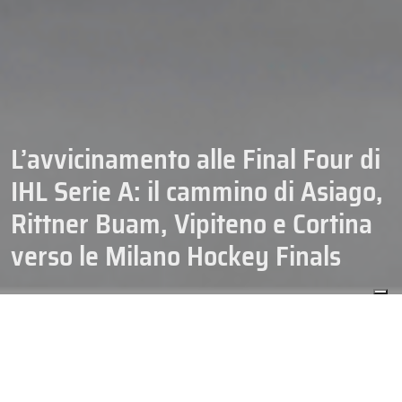
L’avvicinamento alle Final Four di
IHL Serie A: il cammino di Asiago,
Rittner Buam, Vipiteno e Cortina
verso le Milano Hockey Finals
CAMPIONATI
HOCKEY
IHL SERIE A
08/01/2026
SENIOR
L’albo d’oro dell’hockey italiano è pronto ad aggiungere un nuovo