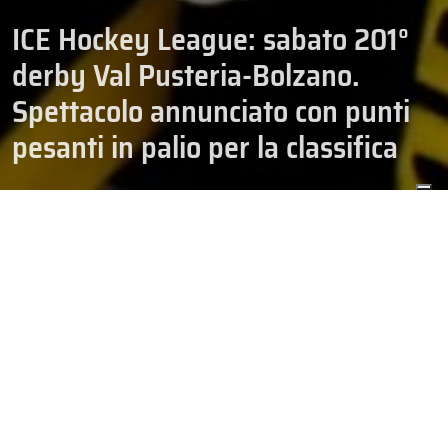
ICE Hockey League: sabato 201°
derby Val Pusteria-Bolzano.
Spettacolo annunciato con punti
pesanti in palio per la classifica
CAMPIONATI
HOCKEY
ICE HOCKEY LEAGUE
02/01/2026
SENIOR
Per la terza volta in questa stagione, l’
HC Val Pusteria
e l’
HC
Bolzano
si affrontano nel derby altoatesino. Il fattore pista si è
rivelato decisivo nei primi due incontri, con il Brunico che ha vinto
5-3 e il Bolzano che ha inflitto una pesante sconfitta ai gialloneri
per 9-1 al Palaonda. La forma attuale favorisce gli ospiti di
Bolzano che hanno vinto le ultime quattro partite, l’ultima delle